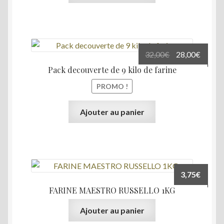
Le
Le
32,00
€
28,00
€
prix
prix
Pack decouverte de 9 kilo de farine
initial
actuel
PROMO !
était :
est :
32,00€.
28,00€
Ajouter au panier
3,75
€
FARINE MAESTRO RUSSELLO 1KG
Ajouter au panier