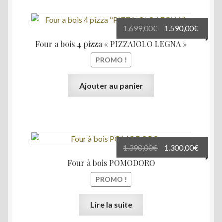
Le
Le
1.699,00
€
1.590,00
€
prix
prix
Four a bois 4 pizza « PIZZAIOLO LEGNA »
initial
actuel
PROMO !
était :
est :
1.699,00€.
1.590,
Ajouter au panier
Le
Le
1.390,00
€
1.300,00
€
prix
prix
Four à bois POMODORO
initial
actuel
PROMO !
était :
est :
1.390,00€.
1.300,
Lire la suite