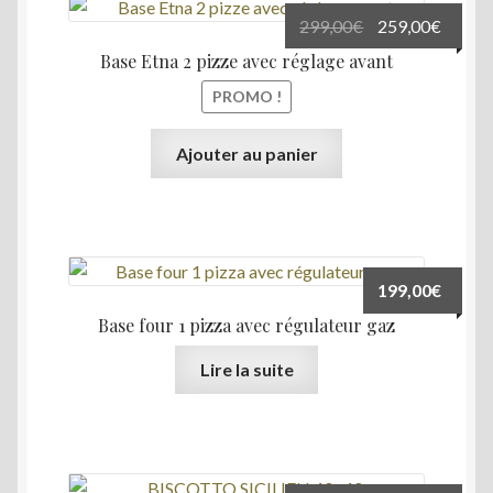
Le
Le
299,00
€
259,00
€
prix
prix
Base Etna 2 pizze avec réglage avant
initial
actuel
PROMO !
était :
est :
299,00€.
259,00
Ajouter au panier
199,00
€
Base four 1 pizza avec régulateur gaz
Lire la suite