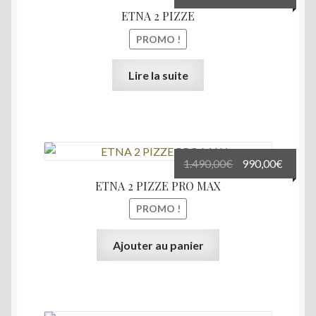
prix
prix
ETNA 2 PIZZE
initial
actuel
PROMO !
était :
est :
1.290,00€.
990,00
Lire la suite
Le
Le
1.490,00
€
990,00
€
prix
prix
ETNA 2 PIZZE PRO MAX
initial
actuel
PROMO !
était :
est :
1.490,00€.
990,00
Ajouter au panier