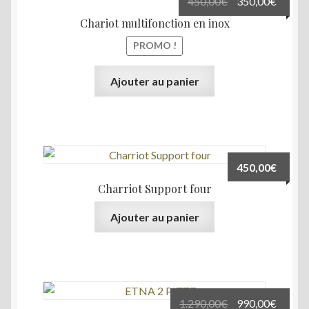
Le
Le
450,00
€
350,00
€
prix
prix
Chariot multifonction en inox
initial
actuel
PROMO !
était :
est :
450,00€.
350,00
Ajouter au panier
450,00
€
Charriot Support four
Ajouter au panier
Le
Le
1.290,00
€
990,00
€