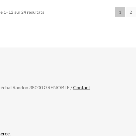
e 1–12 sur 24 résultats
1
2
aréchal Randon 38000 GRENOBLE /
Contact
erce
.