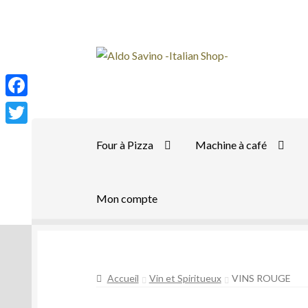
Aller
Aller
à
au
la
contenu
navigation
F
a
T
Four à Pizza
Machine à café
c
w
e
i
b
Mon compte
t
o
t
o
e
k
r
Accueil
Vin et Spiritueux
VINS ROUGE