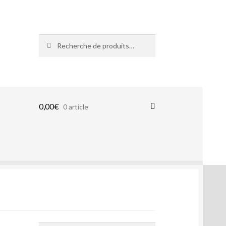
Recherche
Recherche
pour :
0,00
€
0 article