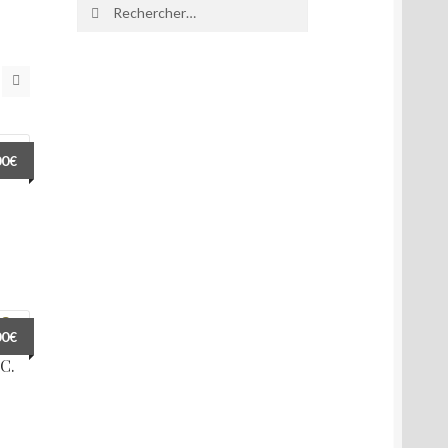
Rechercher :
00
€
.
00
€
C.