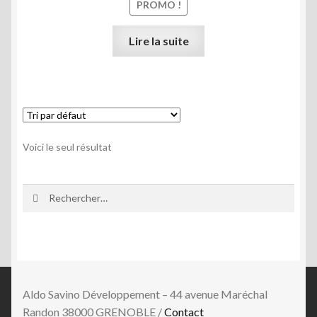
PROMO !
était :
est :
1.499,00€.
1.290,
Lire la suite
Voici le seul résultat
Rechercher :
Aldo Savino Développement – 44 avenue Maréchal
Randon 38000 GRENOBLE /
Contact