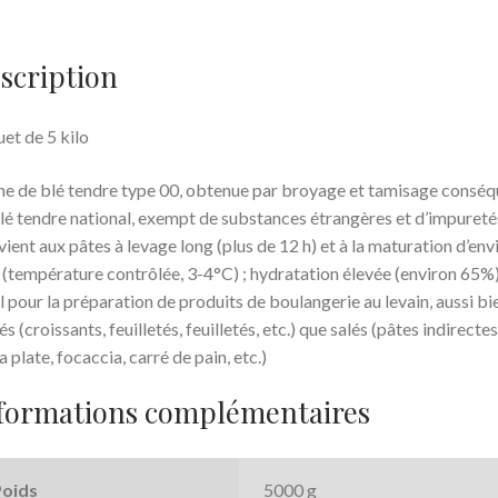
e
itt
5kg
b
er
scription
o
o
et de 5 kilo
k
ne de blé tendre type 00, obtenue par broyage et tamisage conséq
lé tendre national, exempt de substances étrangères et d’impureté
ient aux pâtes à levage long (plus de 12 h) et à la maturation d’env
 (température contrôlée, 3-4°C) ; hydratation élevée (environ 65%)
l pour la préparation de produits de boulangerie au levain, aussi bi
és (croissants, feuilletés, feuilletés, etc.) que salés (pâtes indirectes
a plate, focaccia, carré de pain, etc.)
formations complémentaires
Poids
5000 g