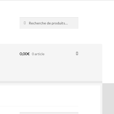
Recherche
Recherche
pour :
0,00
€
0 article