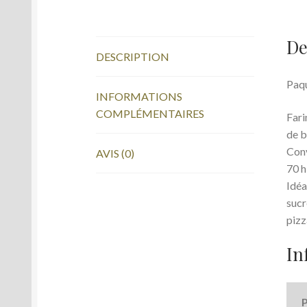
De
DESCRIPTION
Paqu
INFORMATIONS
COMPLÉMENTAIRES
Fari
de b
Conv
AVIS (0)
70 h
Idéa
sucr
pizz
In