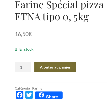
Farine Spécial pizza
ETNA tipo 0, 5kg
16,50
€
En stock
quantité
Ajouter au panier
de
Farine
Spécial
pizza
Catégorie :
Farine
F
T
ETNA
Share
ac
w
tipo
0,