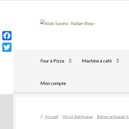
Aller
Aller
à
au
la
contenu
navigation
F
a
T
Four à Pizza
Machine à café
c
w
e
i
b
Mon compte
t
o
t
o
e
k
r
Accueil
Vin et Spiritueux
Bières artisanal I