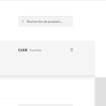
Recherche
Recherche
pour :
0,00
€
0 article