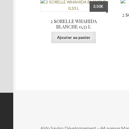
3,50
€
2 
2 SORELLE WHAHIDA
BLANCHE 0,33 L
Ajouter au panier
Aldo Savino Développement – 44 avenue M