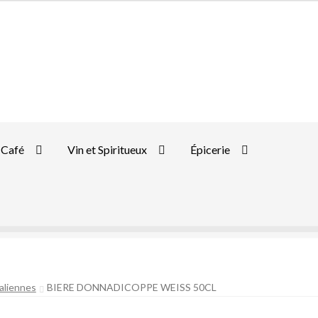
Café
Vin et Spiritueux
Épicerie
taliennes
BIERE DONNADICOPPE WEISS 50CL