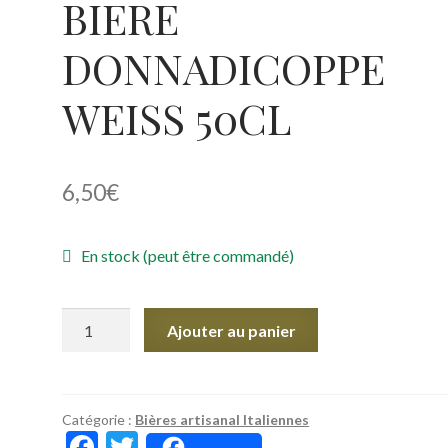
BIERE
DONNADICOPPE
WEISS 50CL
6,50
€
En stock (peut être commandé)
quantité
Ajouter au panier
de
BIERE
DONNADICOPPE
WEISS
Catégorie :
Bières artisanal Italiennes
F
T
50CL