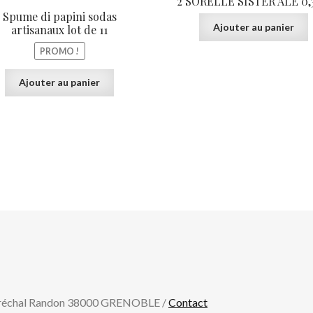
2 SORELLE SISTER ALE 0,
initial
actuel
Spume di papini sodas
était :
est :
Ajouter au panier
artisanaux lot de 11
33,00€.
21,20€.
PROMO !
Ajouter au panier
aréchal Randon 38000 GRENOBLE /
Contact