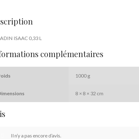
e
itt
b
er
scription
o
o
ADIN ISAAC 0,33 L
k
formations complémentaires
Poids
1000 g
Dimensions
8 × 8 × 32 cm
is
Il n’y a pas encore d’avis.