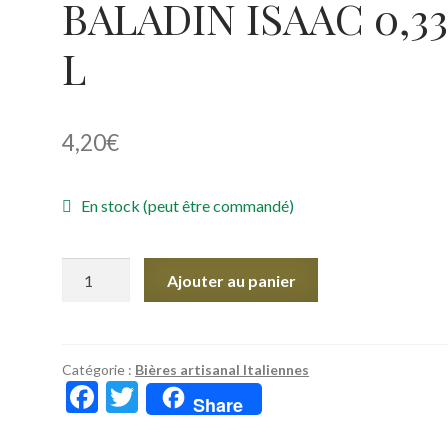
BALADIN ISAAC 0,3
L
4,20
€
En stock (peut être commandé)
quantité
Ajouter au panier
de
BALADIN
ISAAC
0,33
Catégorie :
Bières artisanal Italiennes
F
T
L
Share
ac
w