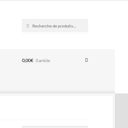
Recherche
Recherche
pour :
0,00
€
0 article