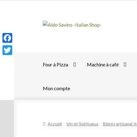
Aller
Aller
à
au
la
contenu
navigation
F
a
T
Four à Pizza
Machine à café
c
w
e
i
b
Mon compte
t
o
t
o
e
k
r
Accueil
Vin et Spiritueux
Bières artisanal I