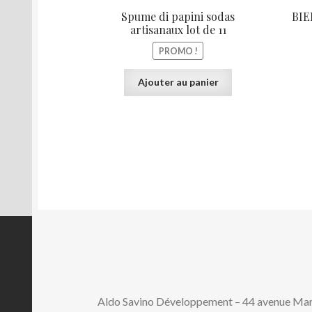
initial
actuel
Spume di papini sodas
BIE
était :
est :
artisanaux lot de 11
33,00€.
21,20€.
PROMO !
Ajouter au panier
Aldo Savino Développement – 44 avenue M