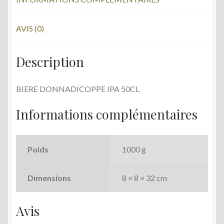
k
AVIS (0)
Description
BIERE DONNADICOPPE IPA 50CL
Informations complémentaires
Poids
1000 g
Dimensions
8 × 8 × 32 cm
Avis