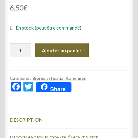
6,50
€
En stock (peut être commandé)
quantité
Ajouter au panier
de
BIERE
DONNADICOPPE
IPA
Catégorie :
Bières artisanal Italiennes
F
T
50CL
Share
ac
w
e
itt
b
er
DESCRIPTION
o
o
INFORMATIONS COMPLÉMENTAIRES