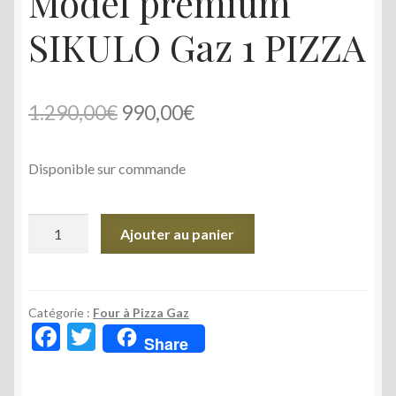
Model premium
SIKULO Gaz 1 PIZZA
Le
Le
1.290,00
€
990,00
€
prix
prix
Disponible sur commande
initial
actuel
était :
est :
quantité
Ajouter au panier
1.290,00€.
990,00€.
de
Model
premium
SIKULO
Catégorie :
Four à Pizza Gaz
F
T
Gaz
Share
ac
w
1
PIZZA
e
itt