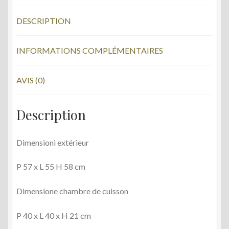
b
er
DESCRIPTION
o
o
INFORMATIONS COMPLÉMENTAIRES
k
AVIS (0)
Description
Dimensioni extérieur
P 57 x L 55 H 58 cm
Dimensione chambre de cuisson
P 40 x L 40 x H 21 cm