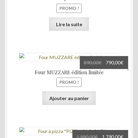
initial
actuel
PROMO !
était :
est :
799,00€.
699,00
Lire la suite
Le
Le
890,00
€
790,00
€
prix
prix
Four MUZZARE édition limitée
initial
actuel
PROMO !
était :
est :
890,00€.
790,00
Ajouter au panier
Le
Le
1.990,00
€
1.790,00
€