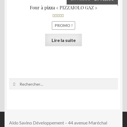
prix
prix
Four à pizza « PIZZAIOLO GAZ »
initial
actuel
était :
est :
Note
5.00
sur
PROMO !
1.990,00€.
1.790,
5
Lire la suite
Rechercher :
Aldo Savino Développement – 44 avenue Maréchal