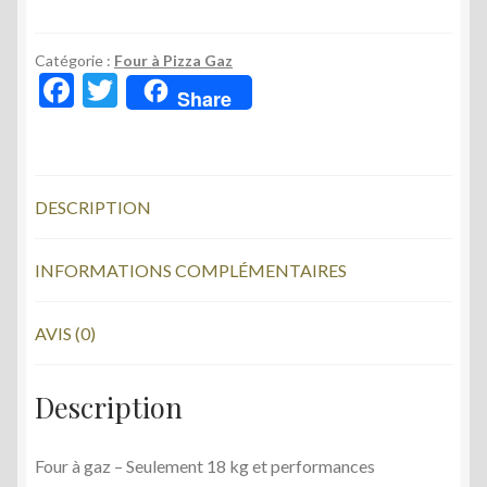
Four
a
gaz
Catégorie :
Four à Pizza Gaz
F
T
O
Share
ac
w
SARRACIN
+
e
itt
PORTE
b
er
OFFERTES
DESCRIPTION
o
o
INFORMATIONS COMPLÉMENTAIRES
k
AVIS (0)
Description
Four à gaz – Seulement 18 kg et performances