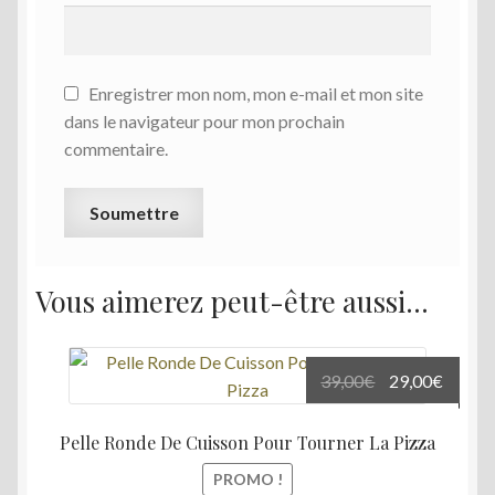
Enregistrer mon nom, mon e-mail et mon site
dans le navigateur pour mon prochain
commentaire.
Vous aimerez peut-être aussi…
Le
Le
39,00
€
29,00
€
prix
prix
initial
actuel
Pelle Ronde De Cuisson Pour Tourner La Pizza
était :
est :
PROMO !
39,00€.
29,00€