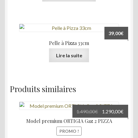
39,00
€
Pelle à Pizza 33cm
Lire la suite
Produits similaires
Le
Le
1.490,00
€
1.290,00
€
prix
prix
Model premium ORTIGIA Gaz 2 PIZZA
initial
actuel
PROMO !
était :
est :