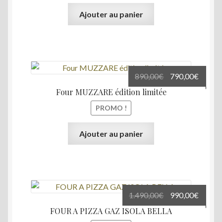
1.490,00€.
1.290,
Ajouter au panier
Le
Le
890,00
€
790,00
€
prix
prix
Four MUZZARE édition limitée
initial
actuel
PROMO !
était :
est :
890,00€.
790,00
Ajouter au panier
Le
Le
1.490,00
€
990,00
€
prix
prix
FOUR A PIZZA GAZ ISOLA BELLA
initial
actuel