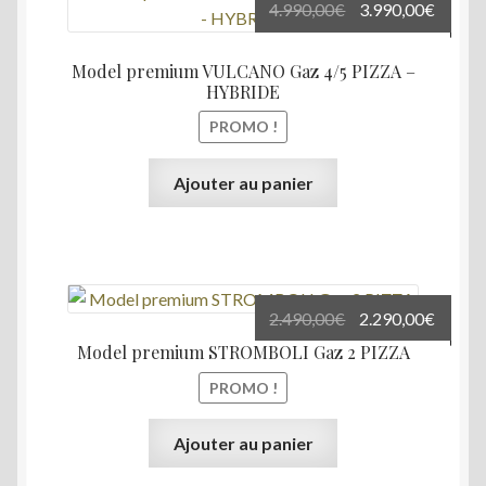
Le
Le
4.990,00
€
3.990,00
€
prix
prix
initial
actuel
Model premium VULCANO Gaz 4/5 PIZZA –
était :
est :
HYBRIDE
4.990,00€.
3.990,
PROMO !
Ajouter au panier
Le
Le
2.490,00
€
2.290,00
€
prix
prix
Model premium STROMBOLI Gaz 2 PIZZA
initial
actuel
PROMO !
était :
est :
2.490,00€.
2.290,
Ajouter au panier