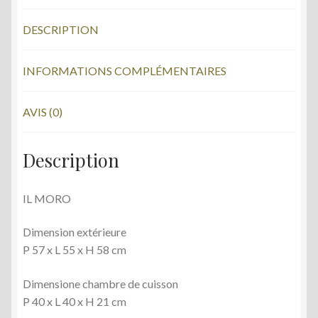
b
er
DESCRIPTION
o
o
INFORMATIONS COMPLÉMENTAIRES
k
AVIS (0)
Description
IL MORO
Dimension extérieure
P 57 x L 55 x H 58 cm
Dimensione chambre de cuisson
P 40 x L 40 x H 21 cm