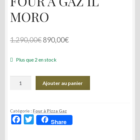
FOUR A GAZ IL
MORO
Le
Le
1.290,00
€
890,00
€
prix
prix
Plus que 2 en stock
initial
actuel
était :
est :
quantité
Ajouter au panier
1.290,00€.
890,00€.
de
FOUR
A
GAZ
Catégorie :
Four à Pizza Gaz
F
T
IL
Share
ac
w
MORO
e
itt