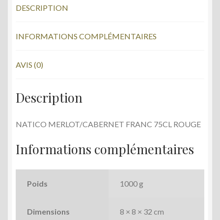
b
er
DESCRIPTION
o
o
INFORMATIONS COMPLÉMENTAIRES
k
AVIS (0)
Description
NATICO MERLOT/CABERNET FRANC 75CL ROUGE
Informations complémentaires
Poids
1000 g
Dimensions
8 × 8 × 32 cm