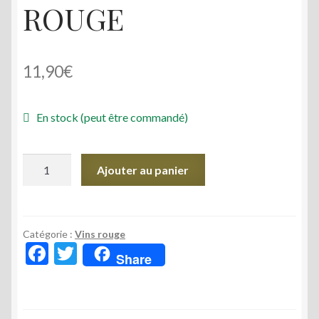
ROUGE
11,90
€
En stock (peut être commandé)
quantité
Ajouter au panier
de
NATIVO
MERLOT/CABERNET
FRANC
Catégorie :
Vins rouge
F
T
75CL
Share
ac
w
ROUGE
e
itt