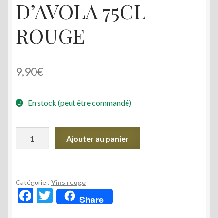
D’AVOLA 75CL
ROUGE
9,90
€
En stock (peut être commandé)
quantité
Ajouter au panier
de
PICCIOTTO
NERO
D'AVOLA
Catégorie :
Vins rouge
F
T
75CL
Share
ac
w
ROUGE