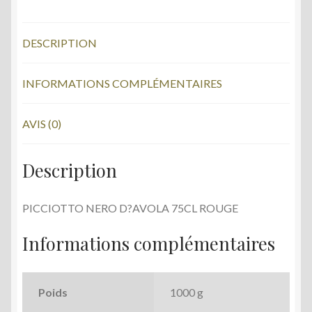
e
itt
b
er
DESCRIPTION
o
o
INFORMATIONS COMPLÉMENTAIRES
k
AVIS (0)
Description
PICCIOTTO NERO D?AVOLA 75CL ROUGE
Informations complémentaires
Poids
1000 g