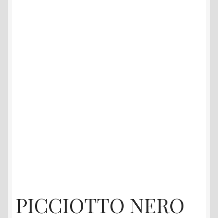
menu
Mon compte
enfant
PICCIOTTO NERO