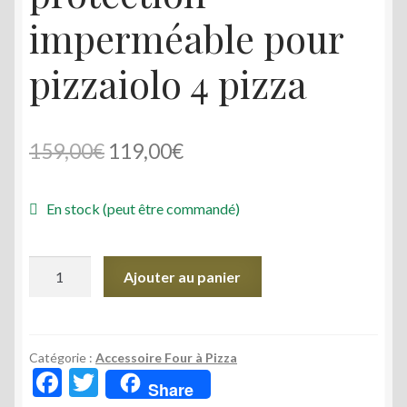
imperméable pour
pizzaiolo 4 pizza
Le
Le
159,00
€
119,00
€
prix
prix
En stock (peut être commandé)
initial
actuel
était :
est :
quantité
Ajouter au panier
159,00€.
119,00€.
de
Housse
de
protection
Catégorie :
Accessoire Four à Pizza
F
T
imperméable
Share
pour