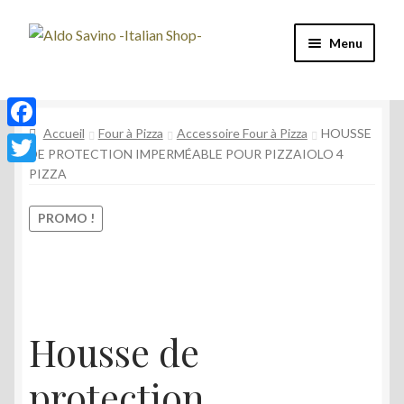
Aller
Aller
Menu
à
au
la
contenu
Four à Pizza
navigation
Accueil
Four à Pizza
Accessoire Four à Pizza
HOUSSE
Machine à café
F
DE PROTECTION IMPERMÉABLE POUR PIZZAIOLO 4
a
PIZZA
T
Café
c
w
PROMO !
e
Vin et Spiritueux
i
b
t
Épicerie
o
t
o
e
Mon compte
Housse de
k
r
protection