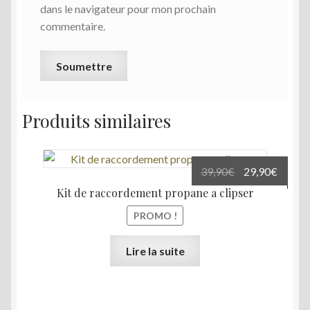
dans le navigateur pour mon prochain
commentaire.
Produits similaires
Le
Le
39,90
€
29,90
€
prix
prix
Kit de raccordement propane a clipser
initial
actuel
PROMO !
était :
est :
39,90€.
29,90€
Lire la suite