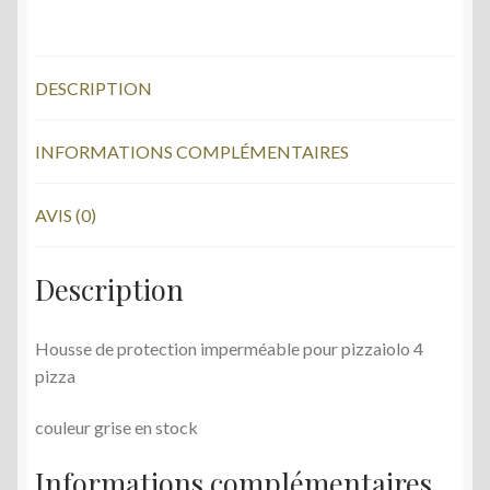
ac
w
pizzaiolo
e
itt
4
b
er
pizza
DESCRIPTION
o
o
INFORMATIONS COMPLÉMENTAIRES
k
AVIS (0)
Description
Housse de protection imperméable pour pizzaiolo 4
pizza
couleur grise en stock
Informations complémentaires