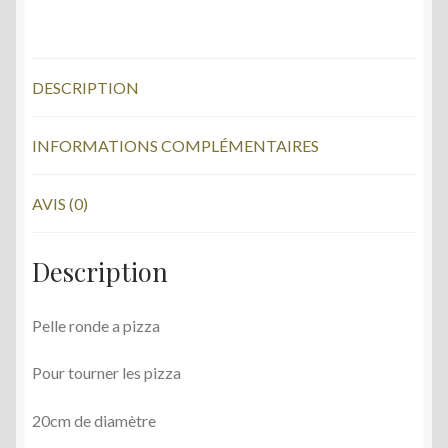
ac
w
PIZZAS
20CM
e
itt
b
er
DESCRIPTION
o
o
INFORMATIONS COMPLÉMENTAIRES
k
AVIS (0)
Description
Pelle ronde a pizza
Pour tourner les pizza
20cm de diamètre