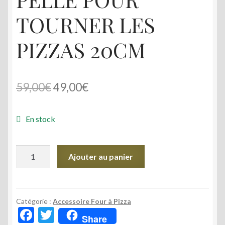
TOURNER LES
PIZZAS 20CM
Le
Le
59,00
€
49,00
€
prix
prix
En stock
initial
actuel
était :
est :
quantité
Ajouter au panier
59,00€.
49,00€.
de
PELLE
POUR
TOURNER
Catégorie :
Accessoire Four à Pizza
F
T
LES
Share