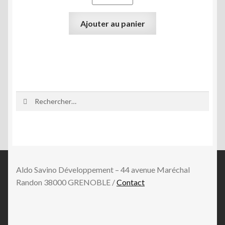
était :
est :
1.290,00€.
1.150,
Ajouter au panier
Rechercher :
Aldo Savino Développement – 44 avenue Maréchal
Randon 38000 GRENOBLE /
Contact