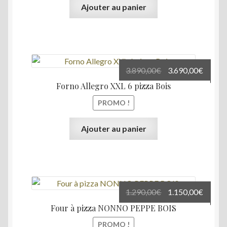
Ajouter au panier
Le
Le
3.890,00
€
3.690,00
€
prix
prix
Forno Allegro XXL 6 pizza Bois
initial
actuel
PROMO !
était :
est :
3.890,00€.
3.690,
Ajouter au panier
Le
Le
1.290,00
€
1.150,00
€
prix
prix
Four à pizza NONNO PEPPE BOIS
initial
actuel
PROMO !