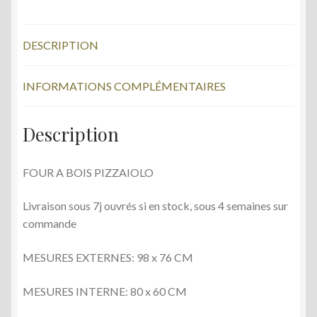
"PIZZAIOLO
e
itt
LEGNA"
b
er
DESCRIPTION
o
o
INFORMATIONS COMPLÉMENTAIRES
k
Description
FOUR A BOIS PIZZAIOLO
Livraison sous 7j ouvrés si en stock, sous 4 semaines sur
commande
MESURES EXTERNES: 98 x 76 CM
MESURES INTERNE: 80 x 60 CM