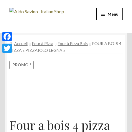
Aller
Aller
Menu
à
au
la
contenu
Four à Pizza
navigation
Accueil
Four à Pizza
Four à Pizza Bois
FOUR A BOIS 4
Machine à café
F
PIZZA « PIZZAIOLO LEGNA »
a
T
Café
c
PROMO !
w
e
Vin et Spiritueux
i
b
t
Épicerie
o
t
o
e
Mon compte
k
r
Four a bois 4 pizza