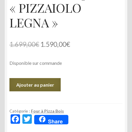
« PIZZAIOLO
LEGNA »
Le
Le
1.699,00
€
1.590,00
€
prix
prix
Disponible sur commande
initial
actuel
était :
est :
quantité
Ajouter au panier
1.699,00€.
1.590,00€.
de
Four
a
bois
Catégorie :
Four à Pizza Bois
F
T
4
Share
ac
w
pizza