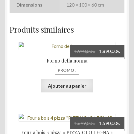
Dimensions
120 × 100 × 60 cm
Produits similaires
Le
Le
1.990,00
€
1.890,00
€
prix
prix
Forno della nonna
initial
actuel
PROMO !
était :
est :
1.990,00€.
1.890,
Ajouter au panier
Le
Le
1.699,00
€
1.590,00
€
prix
prix
Four a bois 4 pizza « PIZZAIOLO LEGNA »