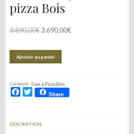
pizza Bois
Le
Le
3.890,00
€
3.690,00
€
prix
prix
initial
actuel
quantité
Ajouter au panier
était :
est :
de
Forno
3.890,00€.
3.690,00€.
Allegro
XXL
Catégorie :
Four à Pizza Bois
F
T
6
Share
ac
w
pizza
Bois
e
itt
b
er
DESCRIPTION
o