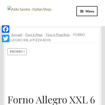
Aller
Aller
Menu
à
au
la
contenu
Four à Pizza
navigation
Accueil
Four à Pizza
Four à Pizza Bois
FORNO
Machine à café
F
ALLEGRO XXL 6 PIZZA BOIS
a
T
Café
c
PROMO !
w
e
Vin et Spiritueux
i
b
t
Épicerie
o
t
o
e
Mon compte
k
r
Forno Allegro XXL 6