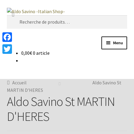
Aller
Aller
Recherche
à
au
Recherche
la
contenu
pour :
navigation
Menu
F
0,00
€
0 article
a
Four à Pizza
T
c
w
Machine à café
e
i
Accueil
Aldo Savino St
b
t
Café
MARTIN D'HERES
o
Aldo Savino St MARTIN
t
o
Vin et Spiritueux
e
D'HERES
k
r
Épicerie