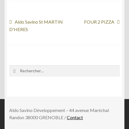
e
itt
b
er
o
Navigation
Article
Article
Aldo Savino St MARTIN
FOUR 2 PIZZA
o
précédent :
suivant :
D'HERES
de
k
l’article
Rechercher :
Aldo Savino Développement – 44 avenue Maréchal
Randon 38000 GRENOBLE /
Contact