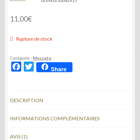
NOTÉ
1
5.00
SUR 5
11,00
€
BASÉ SUR
NOTATION
CLIENT
Rupture de stock
Catégorie :
Moscato
F
T
Share
ac
w
e
itt
b
er
DESCRIPTION
o
o
INFORMATIONS COMPLÉMENTAIRES
k
AVIS (1)