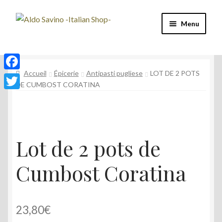
Aller
Aller
Menu
à
au
la
contenu
Four à Pizza
navigation
Accueil
Épicerie
Antipasti pugliese
LOT DE 2 POTS
Machine à café
F
DE CUMBOST CORATINA
a
T
Café
c
w
e
Vin et Spiritueux
i
Lot de 2 pots de
b
t
Épicerie
o
t
Cumbost Coratina
o
e
Mon compte
k
r
23,80
€