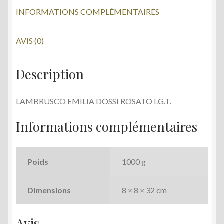
o
INFORMATIONS COMPLÉMENTAIRES
k
AVIS (0)
Description
LAMBRUSCO EMILIA DOSSI ROSATO I.G.T.
Informations complémentaires
Poids
1000 g
Dimensions
8 × 8 × 32 cm
Avis