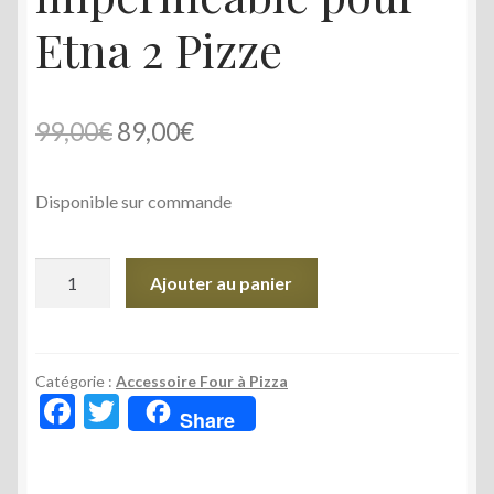
Etna 2 Pizze
Le
Le
99,00
€
89,00
€
prix
prix
Disponible sur commande
initial
actuel
était :
est :
quantité
Ajouter au panier
99,00€.
89,00€.
de
Housse
de
protection
Catégorie :
Accessoire Four à Pizza
F
T
imperméable
Share
ac
w
pour
Etna
e
itt
2