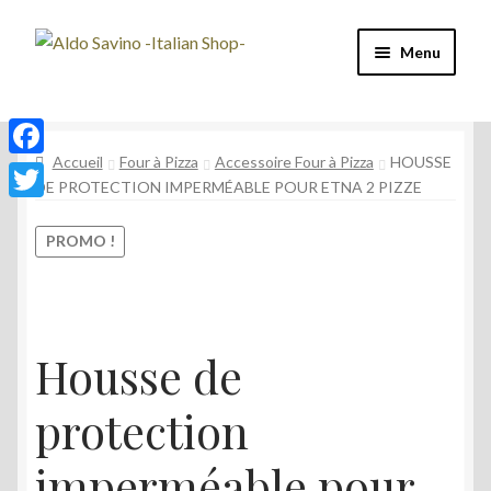
Aller
Aller
Menu
à
au
la
contenu
Four à Pizza
navigation
Accueil
Four à Pizza
Accessoire Four à Pizza
HOUSSE
Machine à café
F
DE PROTECTION IMPERMÉABLE POUR ETNA 2 PIZZE
a
T
Café
c
PROMO !
w
e
Vin et Spiritueux
i
b
t
Épicerie
o
t
Housse de
o
e
Mon compte
protection
k
r
imperméable pour