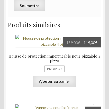
Produits similaires
Le
Le
159,00
€
119,00
€
prix
prix
initial
actuel
Housse de protection imperméable pour pizzaiolo 4
était :
est :
pizza
159,00€.
119,00
PROMO !
Ajouter au panier