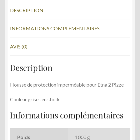
b
er
Pizze
DESCRIPTION
o
o
INFORMATIONS COMPLÉMENTAIRES
k
AVIS (0)
Description
Housse de protection imperméable pour Etna 2 Pizze
Couleur grises en stock
Informations complémentaires
Poids
1000 g