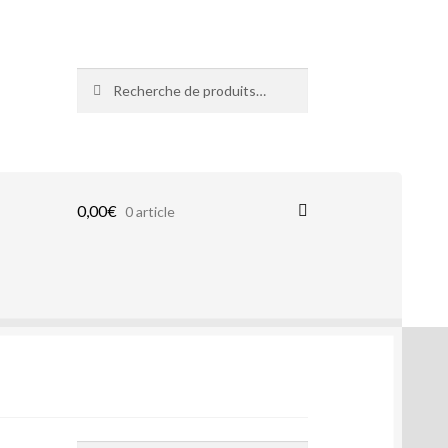
Recherche
Recherche
pour :
0,00
€
0 article