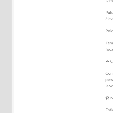
Dime
Puis
élev
Poid
Temp
foca
🔥 C
Cont
pers
la v
🛠️ 
Enti