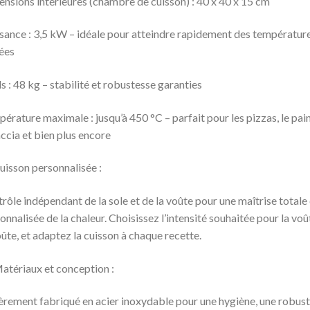
nsions intérieures (chambre de cuisson) : 40 x 40 x 15 cm
sance : 3,5 kW – idéale pour atteindre rapidement des températur
ées
s : 48 kg – stabilité et robustesse garanties
érature maximale : jusqu’à 450 °C – parfait pour les pizzas, le pain,
ccia et bien plus encore
uisson personnalisée :
rôle indépendant de la sole et de la voûte pour une maîtrise totale 
onnalisée de la chaleur. Choisissez l’intensité souhaitée pour la voû
oûte, et adaptez la cuisson à chaque recette.
Matériaux et conception :
èrement fabriqué en acier inoxydable pour une hygiène, une robus