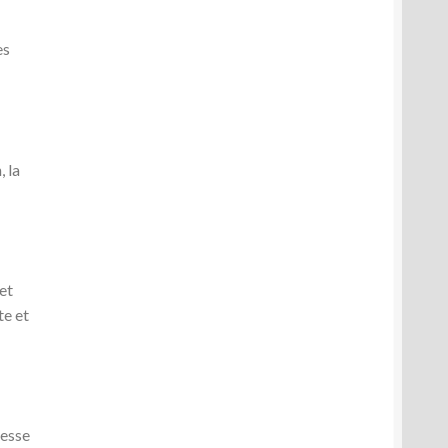
es
 la
et
te et
tesse