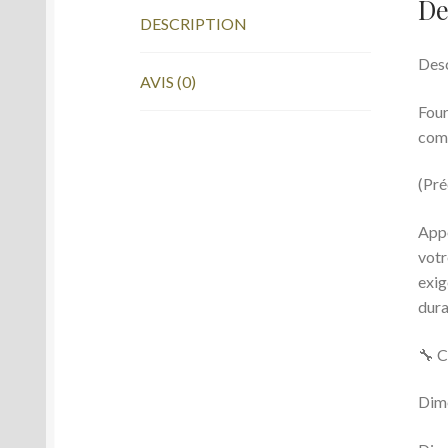
De
DESCRIPTION
Desc
AVIS (0)
Four
com
(Pré
Appo
votr
exig
dura
🔧 C
Dime