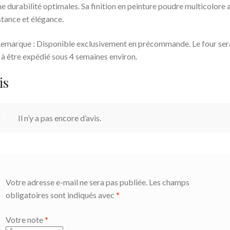
ne durabilité optimales. Sa finition en peinture poudre multicolore a
stance et élégance.
emarque : Disponible exclusivement en précommande. Le four ser
 à être expédié sous 4 semaines environ.
is
Il n’y a pas encore d’avis.
Votre adresse e-mail ne sera pas publiée.
Les champs
obligatoires sont indiqués avec
*
Votre note
*