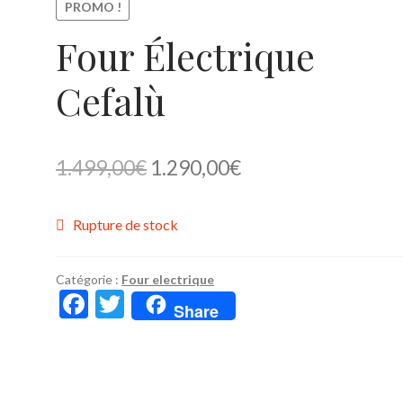
PROMO !
Four Électrique
Cefalù
Le
Le
1.499,00
€
1.290,00
€
prix
prix
Rupture de stock
initial
actuel
était :
est :
Catégorie :
Four electrique
1.499,00€.
1.290,00€.
F
T
Share
ac
w
e
itt
b
er