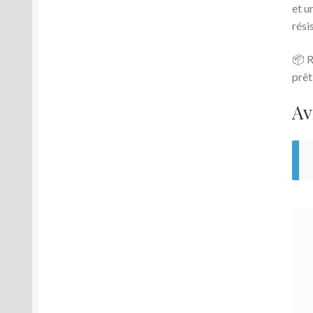
et u
rési
📦 R
prêt
Av