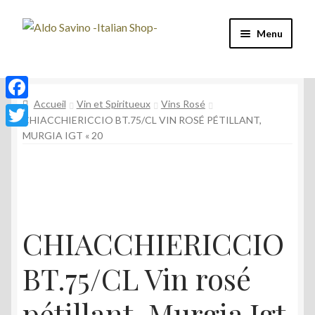
Aller
Aller
Menu
à
au
la
contenu
Four à Pizza
navigation
Accueil
Vin et Spiritueux
Vins Rosé
Machine à café
F
CHIACCHIERICCIO BT.75/CL VIN ROSÉ PÉTILLANT,
a
MURGIA IGT « 20
T
Café
c
w
e
Vin et Spiritueux
i
b
t
Épicerie
o
t
CHIACCHIERICCIO
o
e
Mon compte
BT.75/CL Vin rosé
k
r
pétillant, Murgia Igt