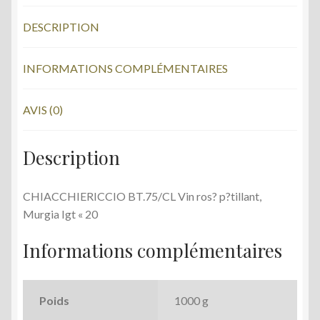
Igt
b
er
"20
DESCRIPTION
o
o
INFORMATIONS COMPLÉMENTAIRES
k
AVIS (0)
Description
CHIACCHIERICCIO BT.75/CL Vin ros? p?tillant,
Murgia Igt « 20
Informations complémentaires
Poids
1000 g