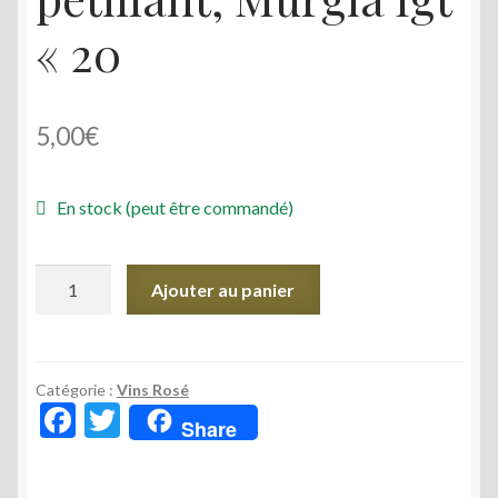
« 20
5,00
€
En stock (peut être commandé)
quantité
Ajouter au panier
de
CHIACCHIERICCIO
BT.75/CL
Vin
Catégorie :
Vins Rosé
F
T
rosé
Share
ac
w
pétillant,
Murgia
e
itt