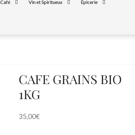
Café
Vin et Spiritueux
Épicerie
CAFE GRAINS BIO
1KG
35,00
€