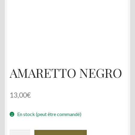
menu
Mon compte
enfant
AMARETTO NEGRO
13,00
€
En stock (peut être commandé)
quantité