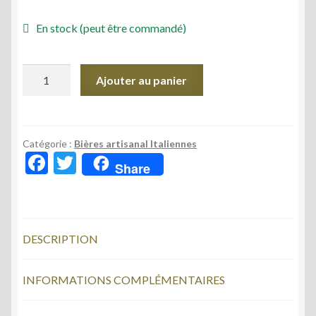
En stock (peut être commandé)
quantité
Ajouter au panier
de
2
SORELLE
HELLA
Catégorie :
Bières artisanal Italiennes
F
T
HOP
Share
ac
w
IPA
0,33
e
itt
L
b
er
DESCRIPTION
o
o
INFORMATIONS COMPLÉMENTAIRES
k