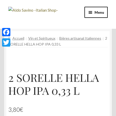
Aller
Aller
Menu
à
au
la
contenu
Four à Pizza
navigation
Accueil
Vin et Spiritueux
Bières artisanal Italiennes
2
Machine à café
F
SORELLE HELLA HOP IPA 0,33 L
a
T
Café
c
w
e
Vin et Spiritueux
i
2 SORELLE HELLA
b
t
Épicerie
o
t
HOP IPA 0,33 L
o
e
Mon compte
k
r
3,80
€