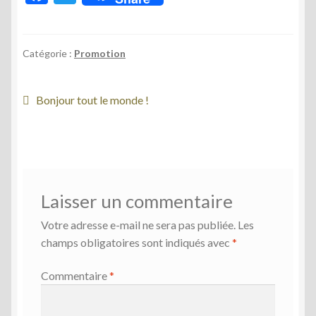
ac
w
e
itt
b
er
Catégorie :
Promotion
o
Navigation
o
Article
Bonjour tout le monde !
précédent :
k
de
l’article
Laisser un commentaire
Votre adresse e-mail ne sera pas publiée.
Les
champs obligatoires sont indiqués avec
*
Commentaire
*