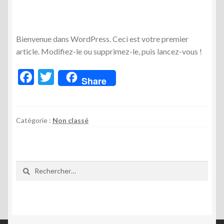
Bienvenue dans WordPress. Ceci est votre premier
article. Modifiez-le ou supprimez-le, puis lancez-vous !
F
T
Share
ac
w
e
itt
b
er
Catégorie :
Non classé
o
o
Rechercher :
k