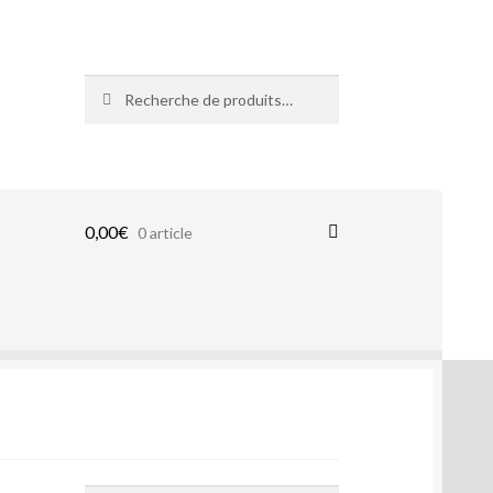
Recherche
Recherche
pour :
0,00
€
0 article