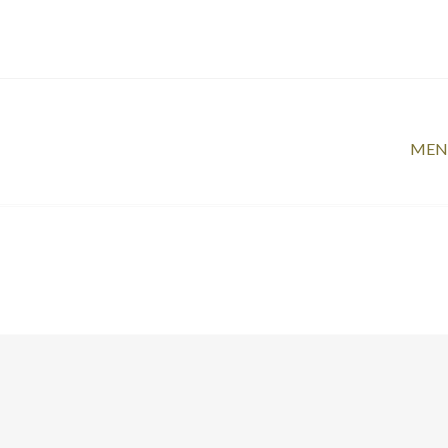
Artic
MEN
suivan